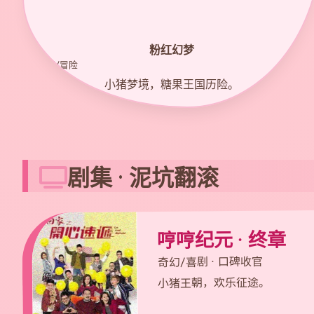
粉红幻梦
9.2
奇幻/冒险
小猪梦境，糖果王国历险。
剧集 · 泥坑翻滚
哼哼纪元 · 终章
奇幻/喜剧 · 口碑收官
小猪王朝，欢乐征途。