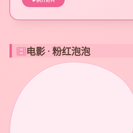
拱开好片
电影 · 粉红泡泡