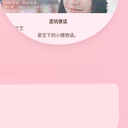
泥坑夜话
8.9
治愈/文艺
星空下的小猪物语。