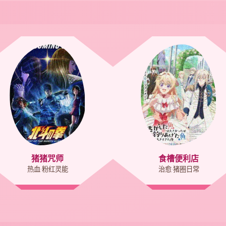
猪猪咒师
食槽便利店
热血·粉红灵能
治愈·猪圈日常