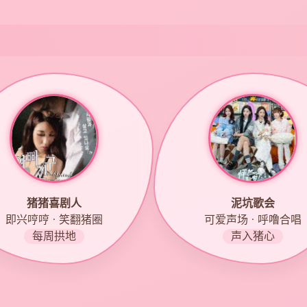
猪猪喜剧人
泥坑歌会
即兴哼哼 · 笑翻猪圈
可爱声场 · 呼噜合唱
每周拱地
声入猪心