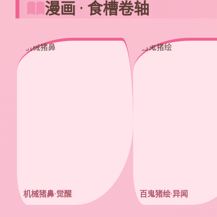
漫画 · 食槽卷轴
机械猪鼻·觉醒
百鬼猪绘·异闻