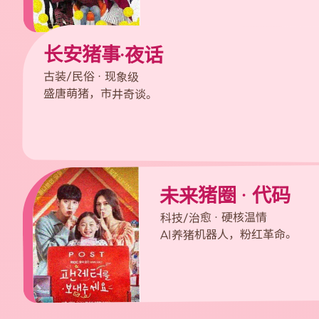
长安猪事·夜话
古装/民俗 · 现象级
盛唐萌猪，市井奇谈。
未来猪圈 · 代码
科技/治愈 · 硬核温情
AI养猪机器人，粉红革命。