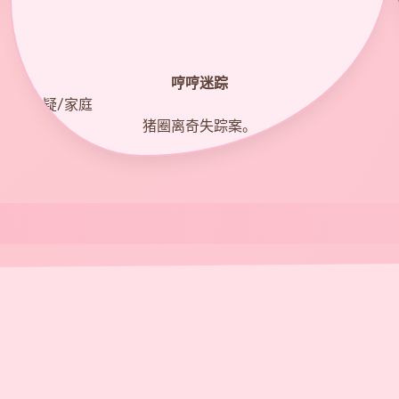
哼哼迷踪
8.7
悬疑/家庭
猪圈离奇失踪案。