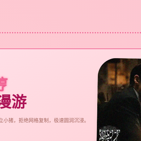
哼
坑漫游
品都是独立小猪，拒绝网格复制，极速圆润沉浸。